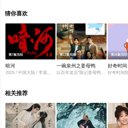
完整版电视剧全集就上天堂电影网，更多相关信息可移步
至豆瓣电视剧、电视猫或剧情网等平台了解。
猜你喜欢
3.0
7.0
第7集完结
第12集完结
第26集完结
暗河
一碗泉州之姜母鸭
好奇时间
2025 / 中国大陆 / 李晨浩,任帅,杨千里,谈芯,王光辉,闫军,周小鹏
以百年老店“陈记姜母鸭”的沉浮为主
好奇时间
相关推荐