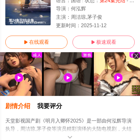
语言：
国语
状态：
第24集完结
- 免费在线观看
导演：
何泓辉
主演：
周洁琼,茅子俊
第24集完结/全集
更新时间：
2025-11-12
在线观看
极速观看


剧情介绍
我要评分
天堂影视国产剧《明月入卿怀2025》是一部由何泓辉导演
执导，周洁琼,茅子俊等演员精彩演绎的大陆电视剧，大结
局剧情已揭晓（第24集完结），手机免费观看高清无删减
