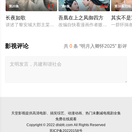
6.0
4.0
第20集
第6集
第16集完结
长夜如歌
吾凰在上之凤御四方
其实不是
讲述了黎安城大郡主棠溪槿与烈云峥之间曲折动人的情感，以及
改编自快看漫画作者嗷小泽的独家连
一群怀揣
影视评论
共
0
条 “明月入卿怀2025” 影评
天堂影视
提供高清电影、搞笑综艺、动漫动画、热门未删减电视剧全集
免费在线观看
Copyright © 2022 dlsbfc.com All Rights Reserved
苏ICP备20220158号