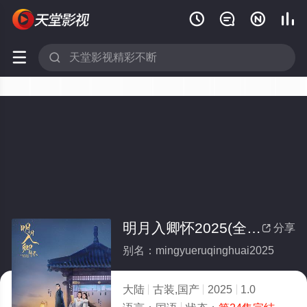






明月入卿怀2025(全集)
分享

别名：mingyueruqinghuai2025
大陆
古装,国产
2025
1.0