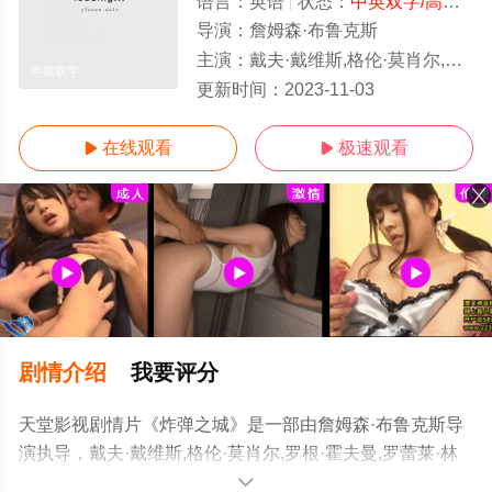
语言：
英语
状态：
中英双字/高清
- 
导演：
詹姆森·布鲁克斯
主演：
戴夫·戴维斯,格伦·莫肖尔,罗根·霍夫曼,罗蕾莱·林克莱特,艾迪·哈塞尔
中英双字
更新时间：
2023-11-03
在线观看
极速观看


剧情介绍
我要评分
天堂影视剧情片《炸弹之城》是一部由詹姆森·布鲁克斯导
演执导，戴夫·戴维斯,格伦·莫肖尔,罗根·霍夫曼,罗蕾莱·林
克莱特,艾迪·哈塞尔等演员精彩演绎的美国电影，手机免费
