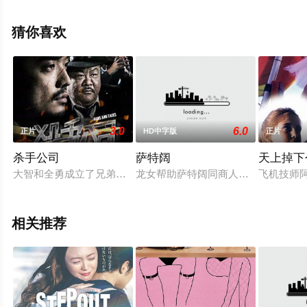
观看高清无删减完整版电影大全就上天堂电影网，更多相
关信息可移步至豆瓣电影、电视猫或剧情网等平台了解。
猜你喜欢
3.0
6.0
正片
HD中字版
正片
杀手公司
萨特阔
天上掉下
大智和全勇成立了兄弟杀手公司，在一番受挫之后，兄弟二人顺利
龙女帮助萨特阔同商人打赌而获胜，于
飞机技师
相关推荐