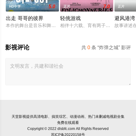
5.0
7.0
HD中字
正片
正片
出走 哥哥的彼界
轻佻游戏
避风港湾
本作的舞台是音乐和舞蹈融入生活的冲绳。与母亲朱音、妹妹舞
相伴十六载、育有两子的弗朗索瓦与
故事讲述
影视评论
共
0
条 “炸弹之城” 影评
天堂影视
提供高清电影、搞笑综艺、动漫动画、热门未删减电视剧全集
免费在线观看
Copyright © 2022 dlsbfc.com All Rights Reserved
苏ICP备20220158号