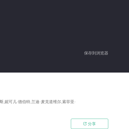
保存到浏览器
斯,妮可儿·德伯特,兰迪·麦克道维尔,索菲亚·
分享
