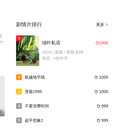
剧情片排行
更多

贝
1
·巴
绿叶私语
1000

相关
2024 / 美国 / 美国,剧情
状态：HD中字
航越地平线
1000
2

变脸1995
1000
3

不要浪费时间
999
4

0
超乎想象2
999
5
