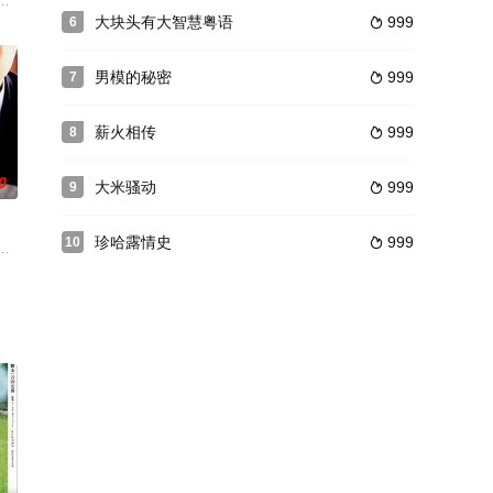
期间母亲病逝，儿子良仔被
队政委看着眉头紧锁的司令员韩东升沉思良久。林彪司令员率东
和没有成就感的家庭主妇，她开始与她的新园丁本交往。 当他给予她渴望的关
大块头有大智慧粤语
999
6

男模的秘密
999
7

薪火相传
999
8

0
大米骚动
999
9

珍哈露情史
999
10

，姨妈是个怪癖多多的人。一
年，共同孕育了一对儿女，日子过的幸福平静。某天，B
影的纯真观点截然不同，它描述小男孩随母亲到乡间别墅担任保母，老板之子