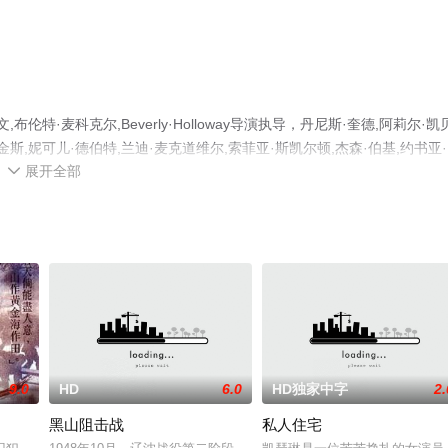
特·麦科克尔,Beverly·Holloway导演执导，丹尼斯·奎德,阿莉尔·凯
金斯,妮可儿·德伯特,兰迪·麦克道维尔,索菲亚·斯凯尔顿,杰森·伯基,约书亚
展开全部
演绎的美国电影，手机免费观看高清无删减完整版电影大全就上天堂电影网，更多

9.0
HD
6.0
HD独家中字
2.
黑山阻击战
私人住宅