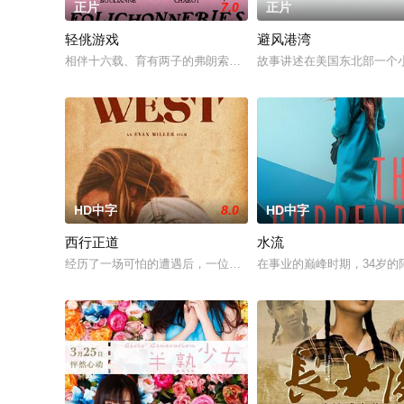
正片
7.0
正片
轻佻游戏
避风港湾
相伴十六载、育有两子的弗朗索瓦与朱莉陷入灵肉疏离。为探索
故事讲述在美国东北部一个
HD中字
8.0
HD中字
西行正道
水流
经历了一场可怕的遭遇后，一位小镇女子向疏远的哥哥借了钱，
在事业的巅峰时期，34岁