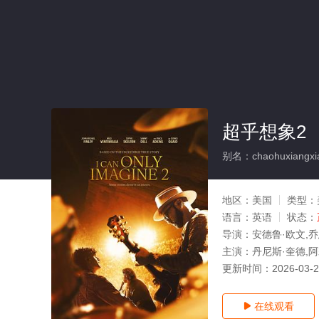
超乎想象2
别名：chaohuxiangxi
地区：
美国
类型：
语言：
英语
状态：
导演：
安德鲁·欧文,乔恩
主演：
丹尼斯·奎德,阿
更新时间：
2026-03-
在线观看
