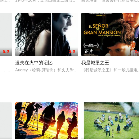
舞表演者云彬不敢表白，清洁工小玲爱慕的表演者清水不置可否，世界上
囚犯阿正（周润发 饰）因为与前任科长（张耀扬 饰）的过节而延长刑期，服刑
1948年10月，辽沈战役第二阶段辽西会战开始。我军指挥部内，纵
凯瑟琳是一位苦苦挣扎的女演员
5.0
HD
3.0
正片
2.
遗失在火中的记忆
我是城堡之王
叫此起彼伏。这不是末日，是毒品操控下的城市炼狱。毒贩以毒品掌控城
饰），在假期去看望退休后独自在上海生活的姨妈（斯琴高娃饰）。在宽宽眼里
Audrey（哈莉·贝瑞饰）和丈夫Brian（大卫·杜楚尼饰）结婚11
《我是城堡之王》和一般儿童电