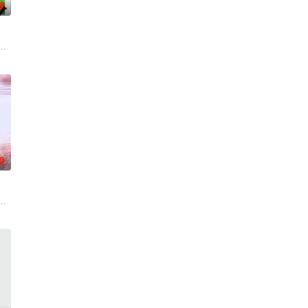
0
。男主人公曾被迫接受性向矫
电影的念头，在说服主编姚松、老乡韩战、二房东杨小强加入后，一
绕“废用身”——因瘫痪等原因已无恢复可能的四肢——的治疗方法，而一步步
0
到布宜诺斯艾利斯后，她什么
阻力，克服种种困难，组建乐队追求自己的音乐梦想，并走出了困住他的亲情