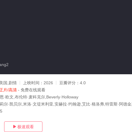
ang2
美国,剧情
上映时间：
2026
豆瓣评分：
4.0
正片/高清
- 免费在线观看
·欧文,布伦特·麦科克尔,Beverly·Holloway
莉尔·凯贝尔,米洛·文堤米利亚,安赫拉·约翰逊,艾比·格洛弗,特雷斯·阿德金
25
极速观看
