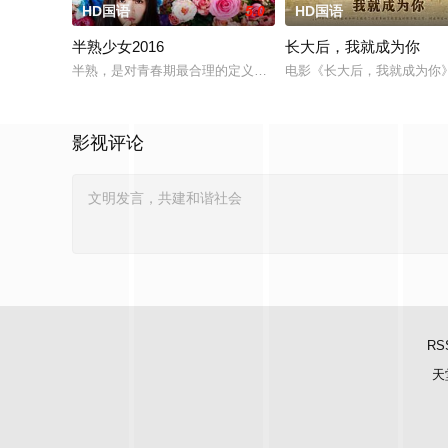
HD国语
5.0
HD国语
半熟少女2016
长大后，我就成为你
半熟，是对青春期最合理的定义，它是梦开始的地方，没有深思
电影《长大后，我就成为你
影视评论
RS
天