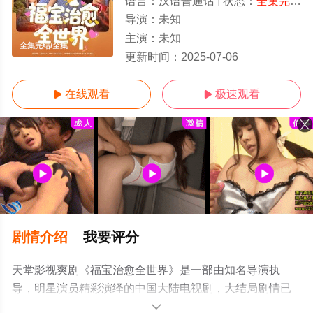
语言：
汉语普通话
状态：
全集完结
-
导演：
未知
主演：
未知
全集完结/全集
更新时间：
2025-07-06
在线观看
极速观看


剧情介绍
我要评分
天堂影视爽剧《福宝治愈全世界》是一部由知名导演执
导，明星演员精彩演绎的中国大陆电视剧，大结局剧情已
揭晓（全集完结），手机免费观看高清无删减完整版电视
