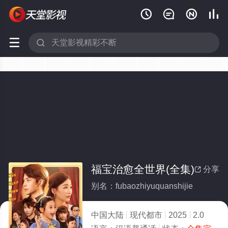






福宝治愈全世界(全集)
分享

别名：fubaozhiyuquanshijie
中国大陆
现代都市
2025
2.0