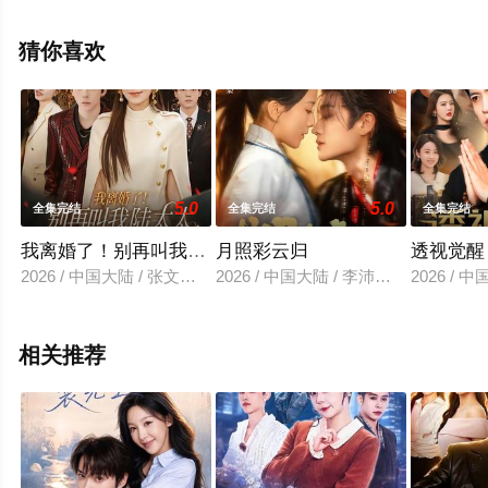
剧全集就上天堂电影网，更多相关信息可移步至豆瓣电视
剧、电视猫或剧情网等平台了解。
猜你喜欢
5.0
5.0
全集完结
全集完结
全集完结
我离婚了！别再叫我陆太太，叫沈总
月照彩云归
透视觉醒
2026 / 中国大陆 / 张文浩&芝夏
2026 / 中国大陆 / 李沛洋＆蔺瑞雪
2026 /
相关推荐