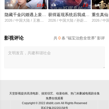
10.0
2.0
全集
全集
全集
隐藏千金闪婚遇上裴先生
获得返现系统后我成了万人迷
重生真仙
2026 / 中国大陆 / 王雅清＆朱城玮
2026 / 中国大陆 / 孙蔚琳＆魏胜奇
2026 /
影视评论
共
0
条 “福宝治愈全世界” 影评
天堂影视
提供高清电影、搞笑综艺、动漫动画、热门未删减电视剧全集
免费在线观看
Copyright © 2022 dlsbfc.com All Rights Reserved
苏ICP备20220158号