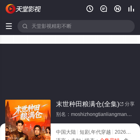






末世种田粮满仓(全集)
分享

别名：moshizhongtianliangmancang
中国大陆
短剧,年代穿越
2026
3.0