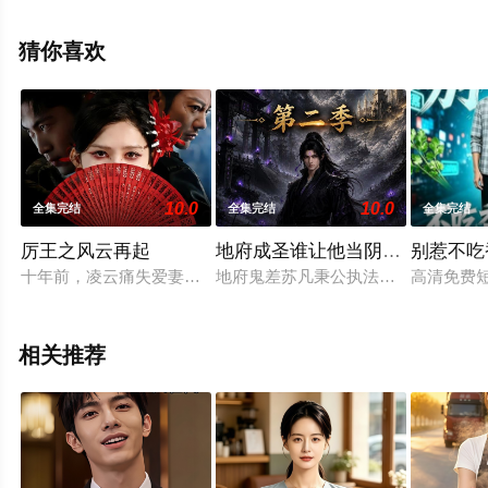
完整版电视剧全集就上天堂电影网，更多相关信息可移步
至豆瓣电视剧、电视猫或剧情网等平台了解。
猜你喜欢
10.0
10.0
全集完结
全集完结
全集完结
厉王之风云再起
地府成圣谁让他当阴差的第二季
别惹不吃
十年前，凌云痛失爱妻陈柔，答应她十年内远离江湖。为追查真凶
地府鬼差苏凡秉公执法，不畏强权，
高清免费短
相关推荐