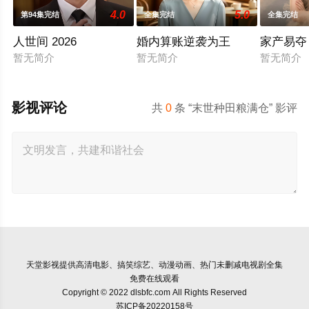
4.0
5.0
第94集完结
全集完结
全集完结
人世间 2026
婚内算账逆袭为王
家产易夺
暂无简介
暂无简介
暂无简介
影视评论
共
0
条 “末世种田粮满仓” 影评
天堂影视
提供高清电影、搞笑综艺、动漫动画、热门未删减电视剧全集
免费在线观看
Copyright © 2022 dlsbfc.com All Rights Reserved
苏ICP备20220158号