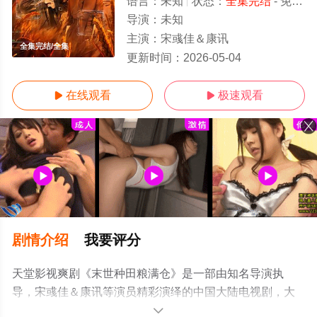
语言：
未知
状态：
全集完结
- 免费在线观看
导演：
未知
主演：
宋彧佳＆康讯
全集完结/全集
更新时间：
2026-05-04
在线观看
极速观看


剧情介绍
我要评分
天堂影视爽剧《末世种田粮满仓》是一部由知名导演执
导，宋彧佳＆康讯等演员精彩演绎的中国大陆电视剧，大
结局剧情已揭晓（全集完结），手机免费观看高清无删减
