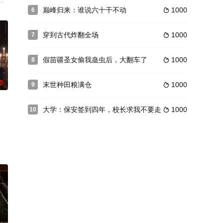
了十年前，那个她还未嫁入侯府、还未被继母算计的少女时期。带着前世的记
巅峰归来：谁说六十干不动
1000
6

穿到古代炸翻全场
1000
7

假苗疆圣女偷我蛊虫后，大翻车了
1000
8

0
末世种田粮满仓
1000
9

大学：保安签到四年，校长求我不要走
1000
10
