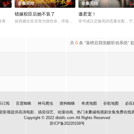
6.0
全集完结
8.0
全集完结
1.
错嫁权臣后她不装了
邀君宠！
青青下山历情劫，本打算按着话本找个木讷老实人“骗心再跑”。她盯上了清冷严
侯府嫡女苏灵萤为保性命，佯装痴傻十年。错嫁之夜，花轿阴差阳错
穿书成注定惨死的恶毒女配，宁
幼弟妹，抛开迂腐礼教，悬壶济世谋生路，拳脚硬刚所有欺辱者。拆烂桃
共
0
条 “落榜后我觉醒听劝系统” 
S订阅
百度蜘蛛
神马爬虫
搜狗蜘蛛
奇虎地图
谷歌地图
必应
堂影视
提供高清电影、搞笑综艺、动漫动画、热门未删减电视剧全集免费在线
Copyright © 2022 dlsbfc.com All Rights Reserved
苏ICP备20220158号