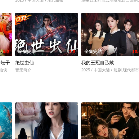
一
2025 / 中国大陆 / 现代都市
重生归来的沈云瑶发现自己回到
5.0
全集完结
1.0
全集完结
10.
醋坛子
绝世虫仙
我的王冠自己戴
装仙侠
暂无简介
2025 / 中国大陆 / 短剧,现代都市