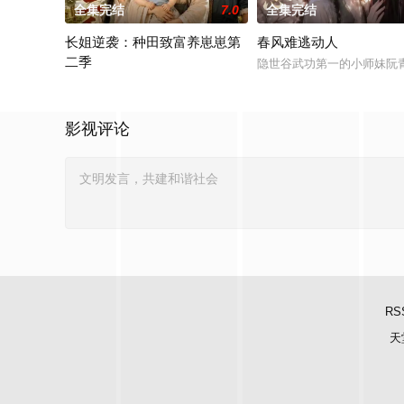
全集完结
7.0
全集完结
长姐逆袭：种田致富养崽崽第
春风难逃动人
二季
隐世谷武功第一的小师妹阮
宋今昭再度睁眼，她兼得高超医术与强悍武学。独自拉扯三个年
影视评论
RS
天