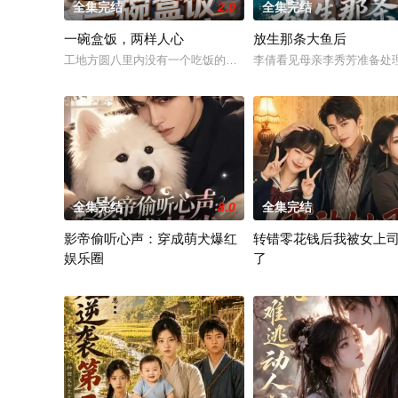
全集完结
2.0
全集完结
一碗盒饭，两样人心
放生那条大鱼后
工地方圆八里内没有一个吃饭的地方。我在这开了个爱心食堂。
李倩看见母亲李秀芳准备处
全集完结
8.0
全集完结
影帝偷听心声：穿成萌犬爆红
转错零花钱后我被女上
娱乐圈
了
实力派女星黎昭遭人暗算遭遇车祸，醒来竟魂穿成一只落魄流浪
唐远连续五个月将给妹妹的