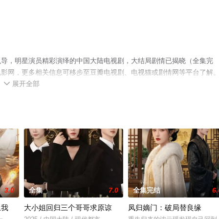
执导，明星演员精彩演绎的中国大陆电视剧，大结局剧情已揭晓（全集完
电影网，更多相关信息可移步至豆瓣电视剧、电视猫或剧情网等平台了解
展开全部

3.0
全集
7.0
全集完结
6.
上我
大小姐回归三个哥哥求原谅
凤归嫡门：破局替良缘