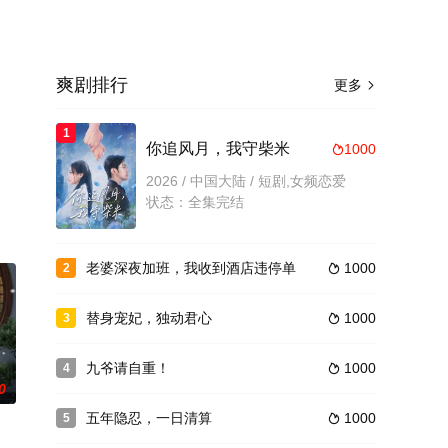
爽剧排行
更多

1
。
你追风月，我守柴米
1000

2026 / 中国大陆 / 短剧,女频恋爱
状态：全集完结
老婆深夜加班，我收到酒店违停单
1000
2

替身宠妃，独动君心
1000
3

九爷请自重！
1000
4

0
五年隐忍，一日清算
1000
5
