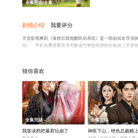
全集完结/全集
剧情介绍
我要评分
天堂影视爽剧《落榜后我觉醒听劝系统》是一部由知名导演
结），手机免费观看高清无删减完整版电视剧全集就上天堂
猜你喜欢
全集完结
7.0
全集完结
我靠读档把暴君玩崩了
神医下山，绝色总裁赖