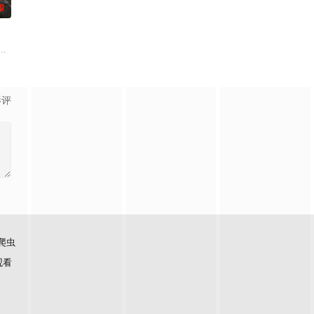
0
苛的大理寺少卿谢渊，百般
抬入权臣萧惊渊府中。世人笑她痴愚，她却借憨态步步破局，揭继母
曦华卷铺盖跑路躲江南三年，苟得逍遥。谁知返程坐船，当场撞当朝太子杀人
影评
爬虫
观看