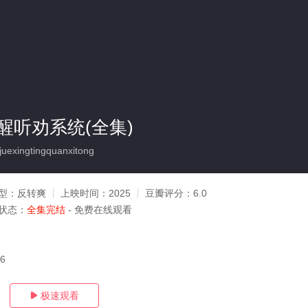
醒听劝系统(全集)
exingtingquanxitong
型：
反转爽
上映时间：
2025
豆瓣评分：
6.0
状态：
全集完结
- 免费在线观看
06
极速观看
