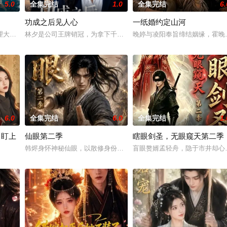
5.0
全集完结
1.0
全集完结
6.
功成之后见人心
一纸婚约定山河
每份餐就卖六块八，一荤三素，米饭不限量，保本都难。结果就因为林翠
理大鱼，慌忙上前阻拦，她留意到大鱼眼角滴落泪珠，心生不忍。故事落幕于一
林夕是公司王牌销冠，为拿下千万级项目，连续半年驻外奔波、拼死
晚婷与凌阳奉旨缔结姻缘，霍晚
6.0
全集完结
6.0
全集完结
1.
司盯上
仙眼第二季
瞎眼剑圣，无眼窥天第二季
韩烬身怀神秘仙眼，以散修身份踏入修仙世界。为寻找机缘、突破修
盲眼赘婿孟轻舟，隐于市井却心
萨摩耶，机缘巧合被顶流影帝沈韫救下收养，偏偏沈韫可以听懂这只小狗
零花钱错转给清冷上司苏晚，本以为是社死乌龙，然苏晚早已通过他妹妹定制的