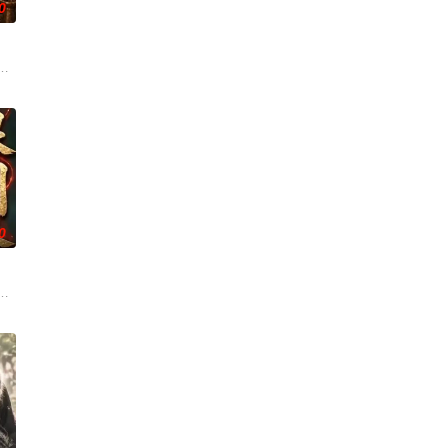
0
场海岛海滩婚礼，曾经遭受破
周旋，自掏腰包垫付巨额差旅费，一心为公司创造高额收益。恰逢母
婷因心中顾虑，改换身份进入军营，机缘巧合下成为凌阳的贴身文书。朝夕相
0
为，他周旋于宗门、家族与秘境之间，识破阴谋，夺取宝物，也结识
怀丘壑，虽看似懒散避世，却以先知之智点破叛乱阴谋，以时光剑意守护一方
橘猫头像认出他，却因贪恋这