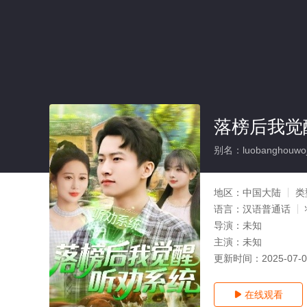
落榜后我觉
别名：luobanghouwoju
地区：
中国大陆
类
语言：
汉语普通话
导演：
未知
主演：
未知
更新时间：
2025-07-
在线观看
