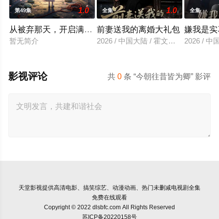
1.0
1.0
第49集
全集
全集
从被弃那天，开启满世繁花
前妻送我的离婚大礼包
嫌我是实
暂无简介
2026 / 中国大陆 / 霍文琦＆雷小米
2026 /
影视评论
共
0
条 “今朝往昔皆为卿” 影评
天堂影视
提供高清电影、搞笑综艺、动漫动画、热门未删减电视剧全集
免费在线观看
Copyright © 2022 dlsbfc.com All Rights Reserved
苏ICP备20220158号