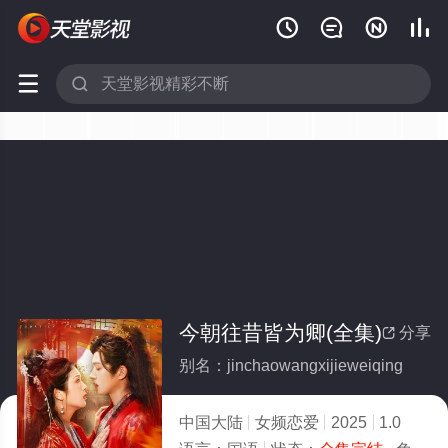






今朝往昔皆为卿(全集)
分享

别名：jinchaowangxijieweiqing
中国大陆
女频恋爱
2025
1.0