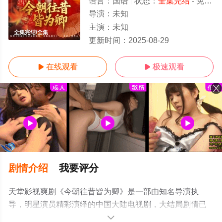
语言：
国语
状态：
全集完结
- 免费在线观看
导演：
未知
主演：
未知
全集完结/全集
更新时间：
2025-08-29
在线观看
极速观看


剧情介绍
我要评分
天堂影视爽剧《今朝往昔皆为卿》是一部由知名导演执
导，明星演员精彩演绎的中国大陆电视剧，大结局剧情已
揭晓（全集完结），手机免费观看高清无删减完整版电视
