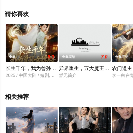
剧全集就上天堂电影网，更多相关信息可移步至豆瓣电视
剧、电视猫或剧情网等平台了解。
猜你喜欢
8.0
7.0
全集
全集完结
全集完结
长生千年，我为曾孙女撑腰
异界重生，五大魔王都是我的
农门道主
2025 / 中国大陆 / 短剧,古装仙侠
暂无简介
李一白在
相关推荐