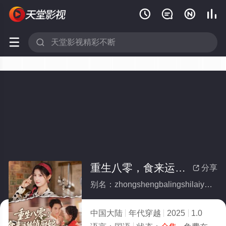






重生八零，食来运转俏厨娘(全集)
分享

别名：zhongshengbalingshilaiyunzhuanqiaochuniang
中国大陆
年代穿越
2025
1.0