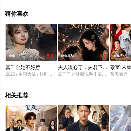
电视剧全集就上天堂电影网，更多相关信息可移步至豆瓣
电视剧、电视猫或剧情网等平台了解。
猜你喜欢
5.0
9.0
全集
全集完结
全集完结
真千金她不好惹
夫人暖心守，夫君下市井
致富:从
2025 / 中国大陆 / 短剧,反转爽
豪门千金甘愿洗手作羹汤，只为守护
暂无简介
相关推荐