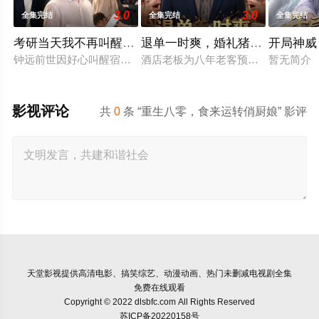
3.0
3.0
全集完结
全集完结
全集完结
考研当天我不再叫醒室友
退单一时爽，婚礼猪圈场
开局神威
钟远前世因好心叫醒宿舍同学考研，反被绿茶男配沈澈及同学们
酒店老板为八年老客预留五一黄金档
暂无简介
影视评论
共
0
条 “重生八零，食来运转俏厨娘” 影评
天堂影视
提供高清电影、搞笑综艺、动漫动画、热门未删减电视剧全集
免费在线观看
Copyright © 2022 dlsbfc.com All Rights Reserved
苏ICP备20220158号