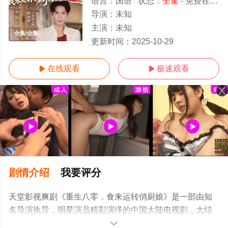
语言：
国语
状态：
全集
- 免费在线观看
导演：
未知
主演：
未知
全集/全集
更新时间：
2025-10-29
在线观看
极速观看


剧情介绍
我要评分
天堂影视爽剧《重生八零，食来运转俏厨娘》是一部由知
名导演执导，明星演员精彩演绎的中国大陆电视剧，大结
局剧情已揭晓（全集），手机免费观看高清无删减完整版
