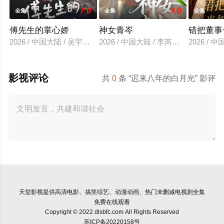
7.0
9.0
全集
全集
全集
傅先生的掌心娇
神女青岑
错把董事
2026 / 中国大陆 / 吴宇航＆郑千亦
2026 / 中国大陆 / 李芮峤＆张媛媛
2026 /
影视评论
共
0
条 “迟来八年的白月光” 影评
天堂影视
提供高清电影、搞笑综艺、动漫动画、热门未删减电视剧全集
免费在线观看
Copyright © 2022 dlsbfc.com All Rights Reserved
苏ICP备20220158号