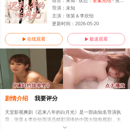
语言：
未知
状态：
全集完结
- 免费在线观看
导演：
未知
主演：
张策＆李欣怡
全集完结/全集
更新时间：
2026-05-20
在线观看
极速观看


剧情介绍
我要评分
天堂影视爽剧《迟来八年的白月光》是一部由知名导演执
导，张策＆李欣怡等演员精彩演绎的中国大陆电视剧，大
结局剧情已揭晓（全集完结），手机免费观看高清无删减
