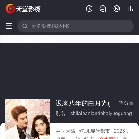






迟来八年的白月光(全集)
分享

别名：chilaibaniandebaiyueguang
中国大陆
短剧,现代都市
2026
2.0