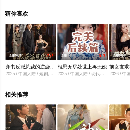
完整版电视剧全集就上天堂电影网，更多相关信息可移步
至豆瓣电视剧、电视猫或剧情网等平台了解。
猜你喜欢
2.0
3.0
全集完结
全集
全集完结
穿书反派总裁的逆袭之路
相思无尽处世上再无她
前女友求
2025 / 中国大陆 / 短剧,年代穿越
2025 / 中国大陆 / 现代都市
2026 /
相关推荐