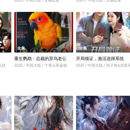
2025 / 中国大陆 / 女频恋爱
2025 / 中国大陆 / 女频恋爱
7.0
全集
1.0
全集
8.
重生鹦鹉：总裁的异鸟老公
开局领证，激活选择系统
魏凡舒
2026 / 中国大陆 / 卞菁＆郭嘉铭
2025 / 中国大陆 / 张子烨&张星