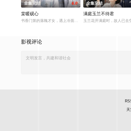
全集完结
6.0
全集完结
棠暖砚心
满庭玉兰不待君
书香门第的落魄才女，遇上冷面腹黑的权臣之子，这部AI制作的
玉兰花开满庭时，故人已去
影视评论
RS
天