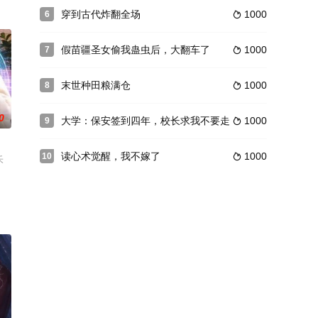
穿到古代炸翻全场
1000
6

假苗疆圣女偷我蛊虫后，大翻车了
1000
7

末世种田粮满仓
1000
8

0
大学：保安签到四年，校长求我不要走
1000
9

读心术觉醒，我不嫁了
1000
10

禾