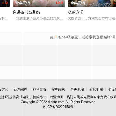
6.0
全集完结
10.0
全集完结
6.
穿进破书当爹妈
极致宠溺
古风短剧把「棋逢对手」写到了极致。两人从互相试探到联手破局，朝
空折枝。这部AI制作的古风虐恋短剧，把「错过」二字刻进了骨子里。世家小
一觉醒来成了烂尾小说里的炮灰爹娘，还带着三个拖油瓶？这部AI制
民国背景下，方家嫡女方思雪婚
共
0
条 “神级鉴宝，老婆带我登顶巅峰” 
S订阅
百度蜘蛛
神马爬虫
搜狗蜘蛛
奇虎地图
谷歌地图
必应
堂影视
提供高清电影、搞笑综艺、动漫动画、热门未删减电视剧全集免费在线
Copyright © 2022 dlsbfc.com All Rights Reserved
苏ICP备20220158号