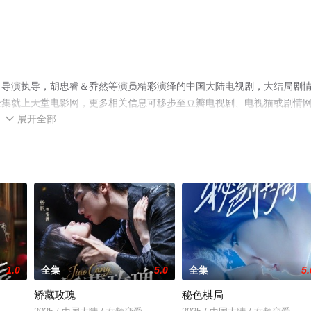
名导演执导，胡忠睿＆乔然等演员精彩演绎的中国大陆电视剧，大结局剧
全集就上天堂电影网，更多相关信息可移步至豆瓣电视剧、电视猫或剧情
展开全部

1.0
全集
5.0
全集
5.
矫藏玫瑰
秘色棋局