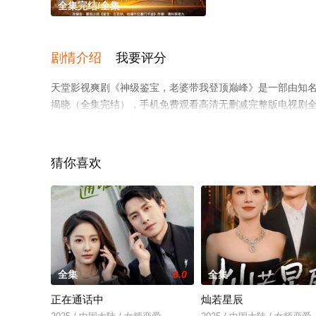
全集完结/全集
剧情介绍
我要评分
天堂影视爽剧《神级鉴宝，老婆带我登顶巅峰》是一部由知
揭晓（全集完结），手机免费观看高清无删减完整版电视剧
平台了解。
猜你喜欢
全集
6.0
全集
正在通话中
灿若星辰