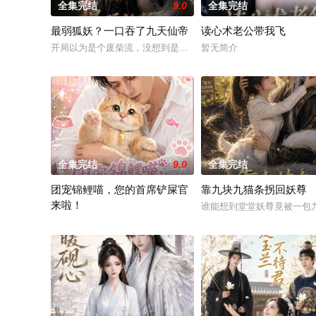
全集完结
9.0
全集完结
最弱狐妖？一口吞了九天仙帝
读心术老公带我飞
开局以为是个废柴流，没想到是个吞噬流！男主作为妖界最底层
暂无简介
全集完结
9.0
全集完结
团宠锦鲤喵，您的首席铲屎官
靠九块九猫条拐回妖尊
来啦！
谁能想到堂堂妖尊竟被一包
圆脸小猫江鲤软萌可爱，总能给身边人带来温暖与惊喜。沈家找