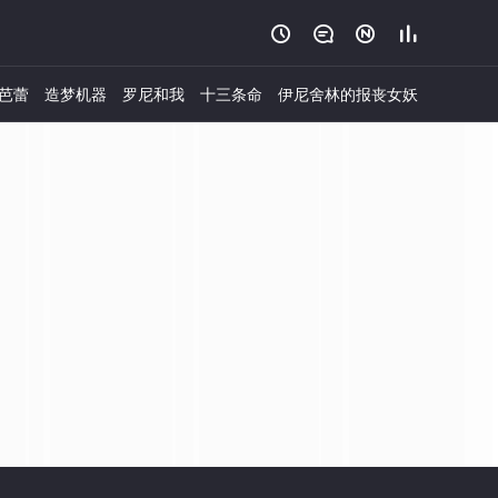




芭蕾
造梦机器
罗尼和我
十三条命
伊尼舍林的报丧女妖