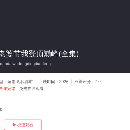
老婆带我登顶巅峰(全集)
opodaiwodengdingdianfeng
型：
短剧,现代都市
上映时间：
2026
豆瓣评分：
7.0
全集完结
- 免费在线观看
20
极速观看
