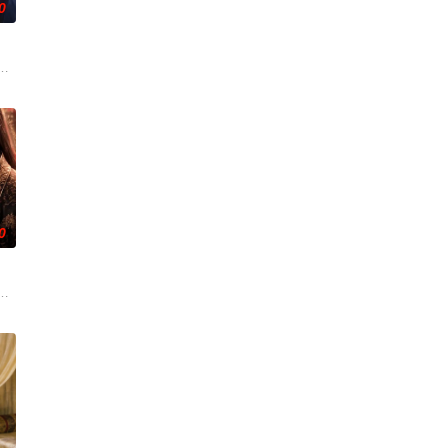
0
处为世子着想，却总是被世子当做只会添麻烦的讨厌鬼。世子相亲那天，宁宝
第二季直接把「逆袭爽剧」推向新高度！她苦守空房被人嘲笑，他
0
！现代少女偶遇落难妖尊，本
古风虐恋为底色，将「穿越」与「重逢」编织得缠绵悱恻。画面由
AI制作的古装短剧开场就是高能！真假新娘、狸猫换太子，本该是死局的婚约