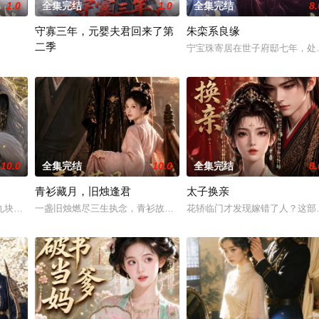
1.0
全集完结
1.0
全集完结
8.
守寡三年，元婴夫君回来了第
朱栾系良缘
二季
的弱小狐妖，意外觉醒了吞噬天赋，竟然一口把高高在上的九天仙帝给吞
宁宝珠寄居在世子府邸七年，处
守寡三年盼了个寂寞，结果夫君带着元婴修为强势回归？这部AI短剧
10.0
全集完结
10.0
全集完结
8.
青衫藏月，旧烛逢君
太子换亲
九块九猫条骗回家？这部AI短剧脑洞大开，把「甜宠」和「奇幻」玩出新高度
一盏旧烛燃尽三生执念，青衫故人能否重续前缘？这部AI制作短剧以
花轿临门才发现嫁错了人？这部
回失散多年的亲人，林家迎来新生命，大家都格外喜爱它。周氏集团董事