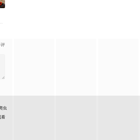
0
姐与少年将军青梅竹马，却因
作的穿越短剧把「地狱开局」玩出了花。原著里一家五口惨死的命
前撞破未婚夫张桥与丫鬟杜鹃私通，决意退婚。她接连遭遇陷害，父亲蒙冤入
影评
爬虫
观看