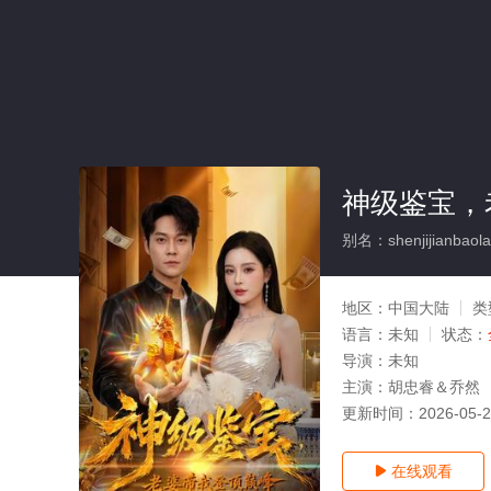
神级鉴宝，
别名：shenjijianbaola
地区：
中国大陆
类
语言：
未知
状态：
导演：
未知
主演：
胡忠睿＆乔然
更新时间：
2026-05-
在线观看
