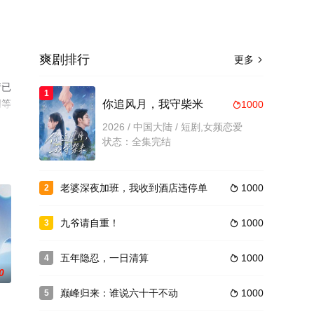
爽剧排行
更多

情已
1
网等
你追风月，我守柴米
1000

2026 / 中国大陆 / 短剧,女频恋爱
状态：全集完结
老婆深夜加班，我收到酒店违停单
1000
2

九爷请自重！
1000
3

五年隐忍，一日清算
1000
4

0
巅峰归来：谁说六十干不动
1000
5
