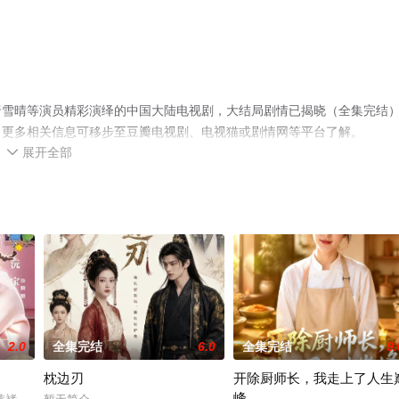
唐雪晴等演员精彩演绎的中国大陆电视剧，大结局剧情已揭晓（全集完结
，更多相关信息可移步至豆瓣电视剧、电视猫或剧情网等平台了解。
展开全部

2.0
全集完结
6.0
全集完结
9.
枕边刃
开除厨师长，我走上了人生
峰