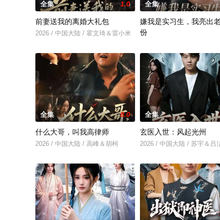
全集
1.0
全集
前妻送我的离婚大礼包
嫌我是实习生，我亮出
份
2026 / 中国大陆 / 霍文琦＆雷小米
2026 / 中国大陆 / 沈鸿运
全集
8.0
全集
什么大哥，叫我高律师
玄医入世：风起光州
2026 / 中国大陆 / 高峰＆胡柯
2026 / 中国大陆 / 苏宇＆吕