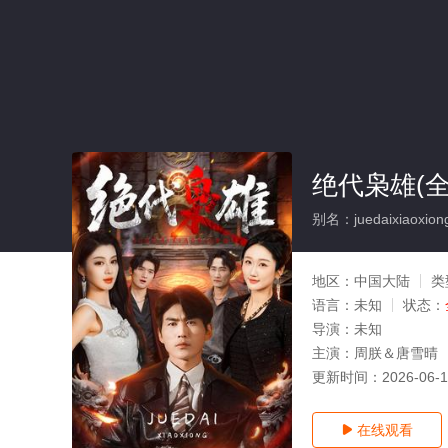
绝代枭雄(全
别名：juedaixiaoxion
地区：
中国大陆
类
语言：
未知
状态：
导演：
未知
主演：
周朕＆唐雪晴
更新时间：
2026-06-
在线观看
