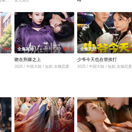
＆黄褚幸沅
暂无简介
暂无简介
7.0
全集完结
10.0
全集完结
4.
吻在荆棘之上
少爷今天也在替挨打
2025 / 中国大陆 / 短剧,女频恋爱
2025 / 中国大陆 / 短剧,女频恋爱