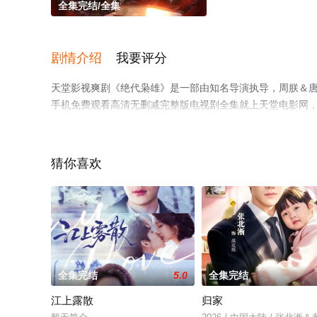
全集完结/全集
剧情介绍
我要评分
天堂影视爽剧《绝代枭雄》是一部由知名导演执导，周朕＆
手机免费观看高清无删减完整版电视剧全集就上天堂电影网
猜你喜欢
全集完结
5.0
全集完结
江上露散
归家