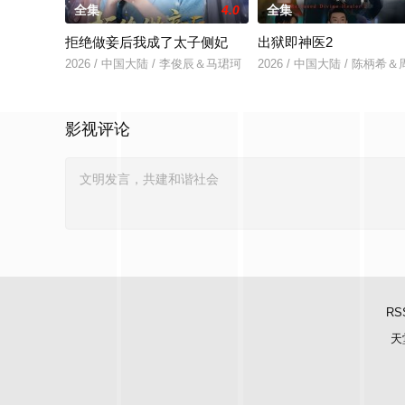
全集
4.0
全集
拒绝做妾后我成了太子侧妃
出狱即神医2
2026 / 中国大陆 / 李俊辰＆马珺珂
2026 / 中国大陆 / 陈柄希
影视评论
RS
天