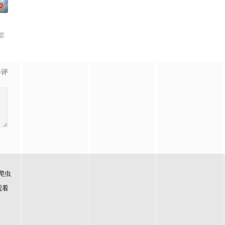
0
霏
影评
爬虫
观看