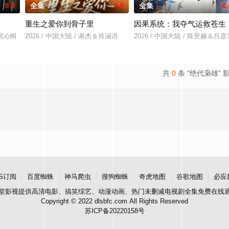
9.0
全集
7.0
全集
6.
重生之爱你到骨子里
因果系统：我夺气运救苍生
＆周沁桐
2026 / 中国大陆 / 谢杰＆肖涵语
2026 / 中国大陆 / 陈景赫＆吕彦
共
0
条 “绝代枭雄” 
S订阅
百度蜘蛛
神马爬虫
搜狗蜘蛛
奇虎地图
谷歌地图
必应
堂影视
提供高清电影、搞笑综艺、动漫动画、热门未删减电视剧全集免费在线
Copyright © 2022 dlsbfc.com All Rights Reserved
苏ICP备20220158号