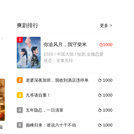
爽剧排行
更多

），
1
你追风月，我守柴米
1000

2026 / 中国大陆 / 短剧,女频恋爱
状态：全集完结
老婆深夜加班，我收到酒店违停单
1000
2

九爷请自重！
1000
3

五年隐忍，一日清算
1000
4

0
巅峰归来：谁说六十干不动
1000
5

巅