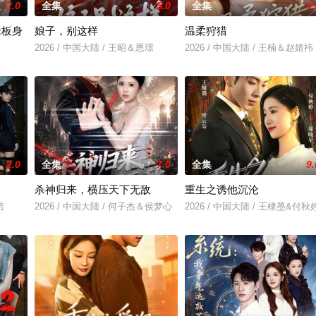
2.0
全集
5.0
全集
3.
老板身
娘子，别这样
温柔狩猎
2026 / 中国大陆 / 王昭＆恩璟
2026 / 中国大陆 / 王楠＆赵婧祎
＆刘亚倩
2.0
全集
7.0
全集
9.
杀神归来，横压天下无敌
重生之诱他沉沦
洁
2026 / 中国大陆 / 何子杰＆侯梦心
2026 / 中国大陆 / 王棣墨&付秋