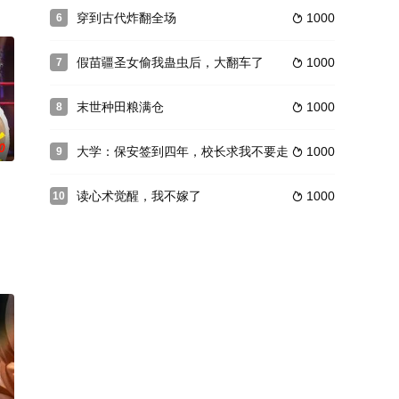
穿到古代炸翻全场
1000
6

假苗疆圣女偷我蛊虫后，大翻车了
1000
7

末世种田粮满仓
1000
8

0
大学：保安签到四年，校长求我不要走
1000
9

读心术觉醒，我不嫁了
1000
10
